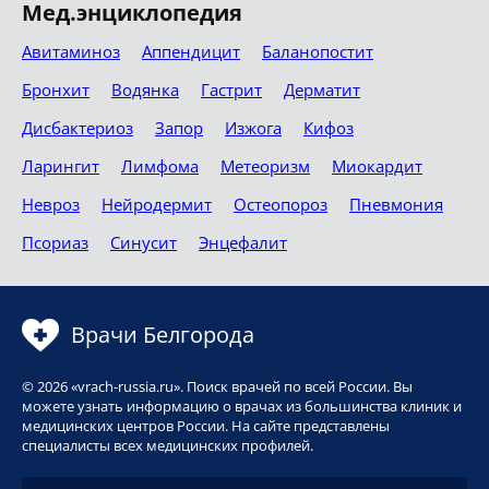
Мед.энциклопедия
Авитаминоз
Аппендицит
Баланопостит
Бронхит
Водянка
Гастрит
Дерматит
Дисбактериоз
Запор
Изжога
Кифоз
Ларингит
Лимфома
Метеоризм
Миокардит
Невроз
Нейродермит
Остеопороз
Пневмония
Псориаз
Синусит
Энцефалит
Врачи Белгорода
© 2026 «vrach-russia.ru». Поиск врачей по всей России. Вы
можете узнать информацию о врачах из большинства клиник и
медицинских центров России. На сайте представлены
специалисты всех медицинских профилей.