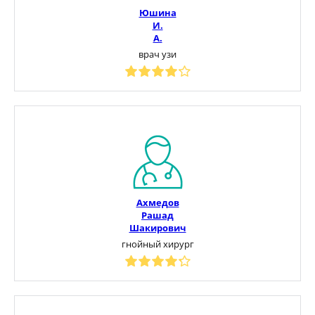
Юшина
И.
А.
врач узи
Ахмедов
Рашад
Шакирович
гнойный хирург