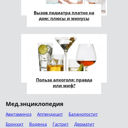
Вызов педиатра платно на
дом: плюсы и минусы
Польза алкоголя: правда
или миф?
Мед.энциклопедия
Авитаминоз
Аппендицит
Баланопостит
Бронхит
Водянка
Гастрит
Дерматит