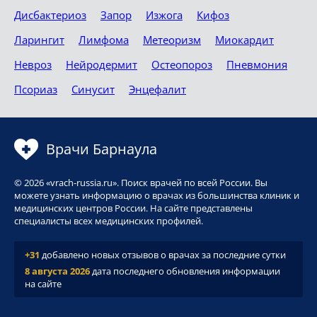
Дисбактериоз
Запор
Изжога
Кифоз
Ларингит
Лимфома
Метеоризм
Миокардит
Невроз
Нейродермит
Остеопороз
Пневмония
Псориаз
Синусит
Энцефалит
Врачи Барнаула
© 2026 «vrach-russia.ru». Поиск врачей по всей России. Вы
можете узнать информацию о врачах из большинства клиник и
медицинских центров России. На сайте представлены
специалисты всех медицинских профилей.
+31
добавлено новых отзывов о врачах за последние сутки
8 августа 2026
дата последнего обновления информации
на сайте