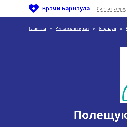
Врачи Барнаула
Сменить горо
Главная
»
Алтайский край
»
Барнаул
»
Полещук 