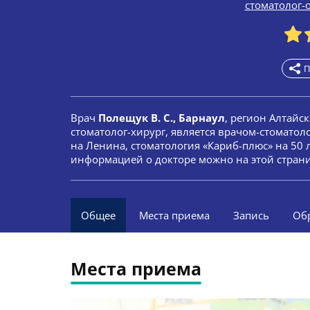
стоматолог-
П
Врач
Полещук В. С., Барнаул
, регион Алтайс
стоматолог-хирург, является врачом-стоматол
на Ленина, стоматология «Кариб-плюс» на 50 
информацией о докторе можно на этой стран
Общее
Места приема
Запись
Об
Места приема