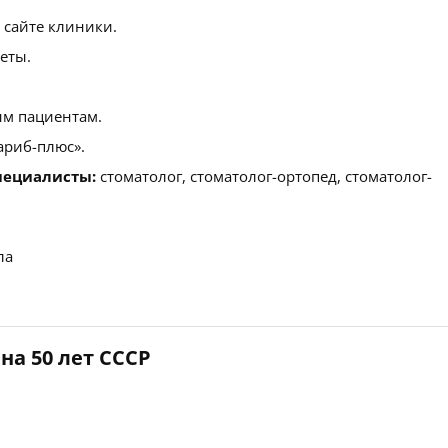
 сайте клиники.
еты.
м пациентам.
ариб-плюс».
пециалисты:
стоматолог, стоматолог-ортопед, стоматолог-
ла
на 50 лет СССР