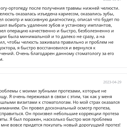
логу-ортопеду после получения травмы нижней челюсти.
елюсть оказалась изъедена кариесом, оказались зубы,
л осмотр и массивную диагностику, описал что будет по
ешил выбрать удаление зубов и установку имплантов,
вел операцию качественно и быстро, безболезненно и
ии была минимальной и то далеко не сразу, а на
дил, чтобы челюсть заживала правильно и проблем не
октора, я быстро восстановился и вернулся к
чений. Очень благодарен данному стоматологу за его
м.
2023-04-29
 проблемы с моими зубными протезами, которые не
. Я очень переживал в связи с этим, так как у меня
шлыми визитами к стоматологам. Но мой страх оказался
вниманием. Он провел доскональный осмотр протеза,
м справиться. Он произвел небольшие коррекции протеза
четы. Я был поражен, насколько быстро моя проблема
 мне вовсе придется покупать новый дорогущзий протез!