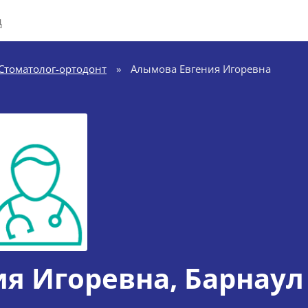
д
Стоматолог-ортодонт
»
Алымова Евгения Игоревна
ия Игоревна
, Барнаул