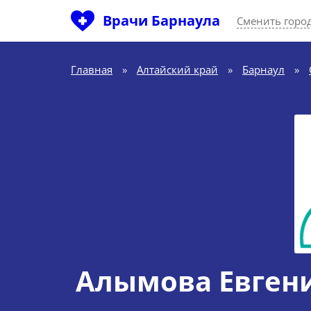
Врачи Барнаула
Сменить горо
Главная
»
Алтайский край
»
Барнаул
»
Алымова Евген