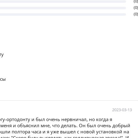
(0
(0
(0
ту
осы
2023-03-13
гу-ортодонту и был очень нервничал, но когда я
л меня и объяснил мне, что делать. Он был очень добрый
ошли полтора часа и я уже вышел с новой установкой на
маю: "Скоро буду выглядеть как голливудская звезда!". И