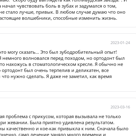
а начал чувствовать боль в зубах и задумался о том,
не стало лучше, привык. В любом случае думаю что оно
о настоящие волшебники, способные изменить жизнь.
2023-01-24
что могу сказать... Это был зубодробительный опыт!
Я немного волновался перед походом, но ортодонт был
что нахожусь в стоматологическом кресле. Я обычно не
но ортодонт был очень терпелив и деликатен, все
 что нужно сделать. Я даже не заметил, как время
2023-03-16
ая проблема с прикусом, которая вызывала не только
при жевании. Была приятно удивлена результатом.
ы качественно и кое-как привыкла к ним. Сначала было
Конечно, само лечение заняло много времени и