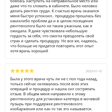
боялась наступить на неправильное место или
даже что-то сломать в кабинете. Было неловко
делать рентген груди. К счастью врачь оказался
меня быстро успокоил.. процедура прошлась без
какихлибо проблем да и в целом посещение
рентгенолога было не таким ужасным, как я
ожидала. Я даже чувствовала небольшую
гордость за себя, что смогла преодолеть свой
страх и сделать процедуру. Но все же, надеюсь,
что больше не придется повторять этот опыт
хотя врачь хороший
2023-01-10
Была у этого врача чуть ли не с пол года назад,
только сейчас оклемалась после всех этих
операций и процедур и нашла сил состряпать
отзыв. В общем меня направили к этому
рентгенологу для установки катетера в мочевой
пузырь при поддержке рентгеновского
изобаржения или как-то так это называется.