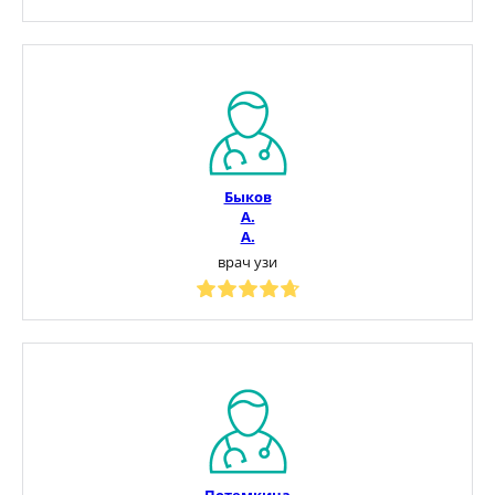
Быков
А.
А.
врач узи
Потемкина