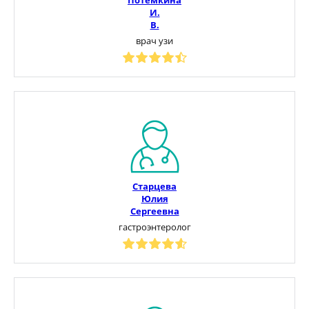
И.
В.
врач узи
Старцева
Юлия
Сергеевна
гастроэнтеролог