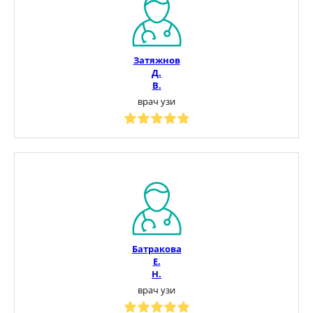
Затяжнов
Д.
В.
врач узи
Батракова
Е.
Н.
врач узи