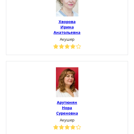
Хворова
Ирина
Анатольевна
Акушер
Арутюнян
Нора
Суреновна
Акушер