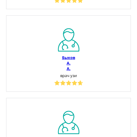
Быков
А.
А.
врач узи