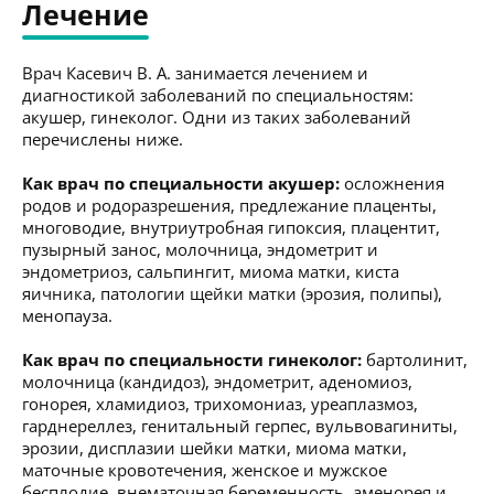
Лечение
Врач Касевич В. А. занимается лечением и
диагностикой заболеваний по специальностям:
акушер, гинеколог. Одни из таких заболеваний
перечислены ниже.
Как врач по специальности акушер:
осложнения
родов и родоразрешения, предлежание плаценты,
многоводие, внутриутробная гипоксия, плацентит,
пузырный занос, молочница, эндометрит и
эндометриоз, сальпингит, миома матки, киста
яичника, патологии щейки матки (эрозия, полипы),
менопауза.
Как врач по специальности гинеколог:
бартолинит,
молочница (кандидоз), эндометрит, аденомиоз,
гонорея, хламидиоз, трихомониаз, уреаплазмоз,
гарднереллез, генитальный герпес, вульвовагиниты,
эрозии, дисплазии шейки матки, миома матки,
маточные кровотечения, женское и мужское
бесплодие, внематочная беременность, аменорея и