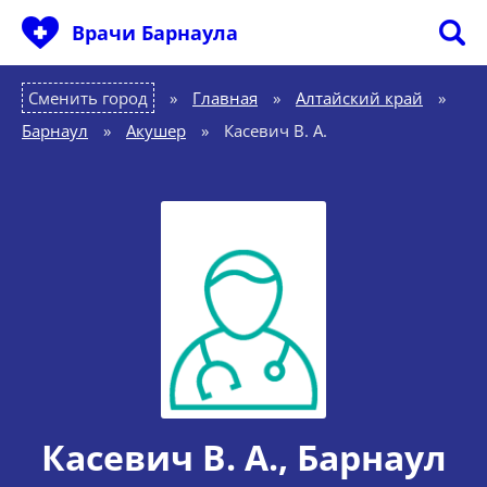
Врачи Барнаула
Сменить город
Главная
»
Алтайский край
»
Барнаул
»
Акушер
»
Касевич В. А.
Касевич В. А.
, Барнаул