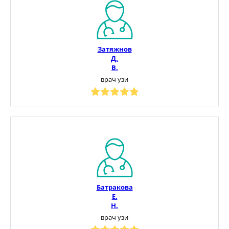
Затяжнов
Д.
В.
врач узи
Батракова
Е.
Н.
врач узи