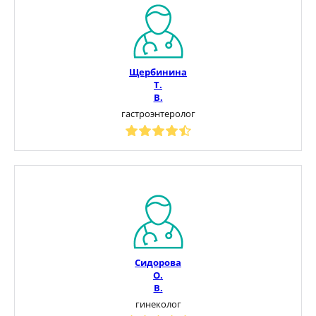
Щербинина
Т.
В.
гастроэнтеролог
Сидорова
О.
В.
гинеколог