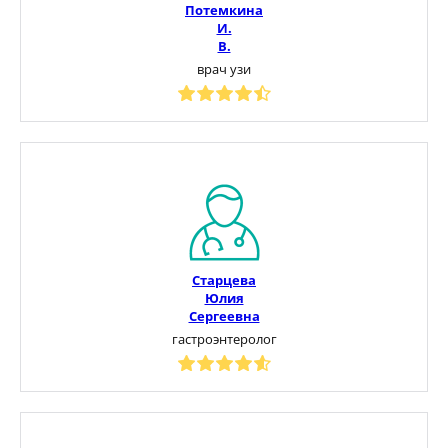
Потемкина
И.
В.
врач узи
Старцева
Юлия
Сергеевна
гастроэнтеролог