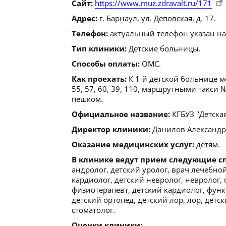
Сайт:
https://www.muz.zdravalt.ru/171
Адрес:
г. Барнаул, ул. Деповская, д. 17.
Телефон:
актуальный телефон указан на
Тип клиники:
Детские больницы.
Способы оплаты:
ОМС.
Как проехать:
К 1-й детской больнице м
55, 57, 60, 39, 110, маршрутными такси №
пешком.
Официальное название:
КГБУЗ "Детска
Директор клиники:
Данилов Александр Н
Оказание медицинских услуг:
детям.
В клинике ведут прием следующие с
андролог, детский уролог, врач лечебной
кардиолог, детский невролог, невролог, 
физиотерапевт, детский кардиолог, функ
детский ортопед, детский лор, лор, дет
стоматолог.
Оценки клиники: