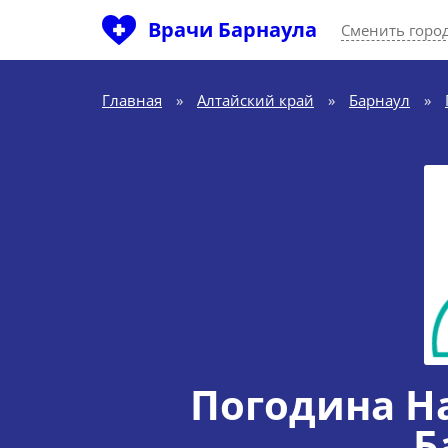
Врачи Барнаула
Сменить горо
Главная
»
Алтайский край
»
Барнаул
»
Погодина Н
Б