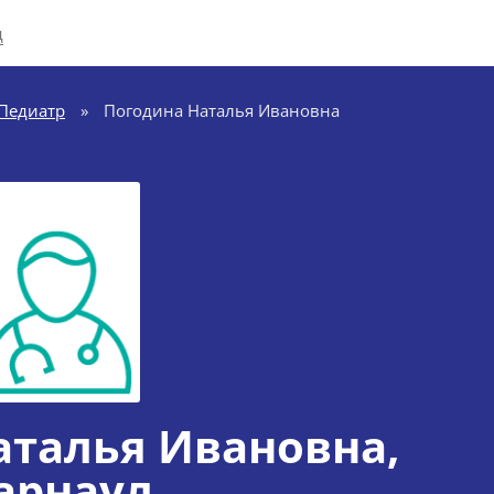
д
Педиатр
»
Погодина Наталья Ивановна
аталья Ивановна
,
арнаул