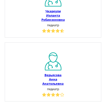
Чкареули
Иоланта
Робинзоновна
педиатр
Верьясова
Анна
Анатольевна
педиатр