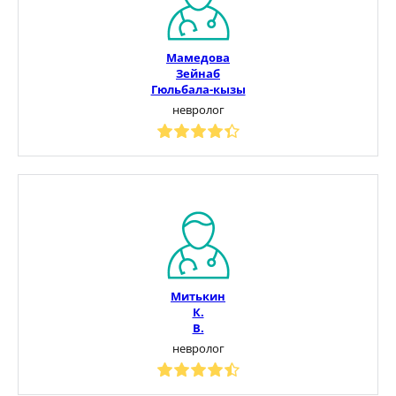
Мамедова
Зейнаб
Гюльбала-кызы
невролог
Митькин
К.
В.
невролог