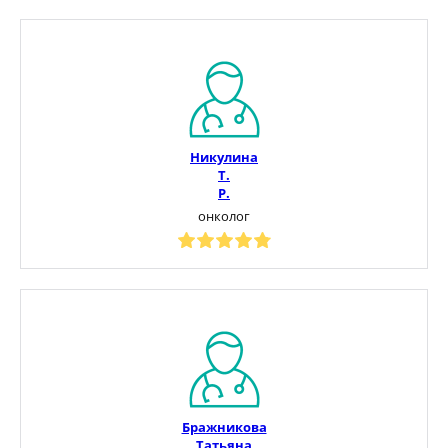
Никулина
Т.
Р.
онколог
Бражникова
Татьяна