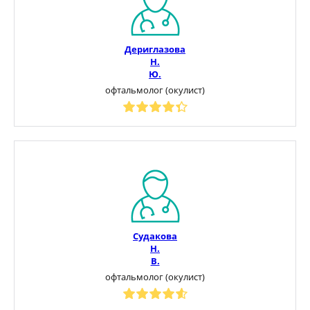
Дериглазова
Н.
Ю.
офтальмолог (окулист)
Судакова
Н.
В.
офтальмолог (окулист)