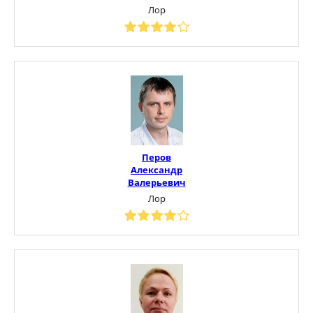
Лор
Перов
Александр
Валерьевич
Лор