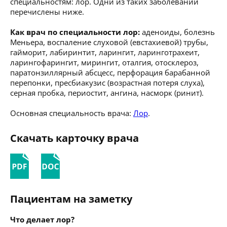
специальностям: лор. Одни из таких заболеваний
перечислены ниже.
Как врач по специальности лор:
аденоиды, болезнь
Меньера, воспаление слуховой (евстахиевой) трубы,
гайморит, лабиринтит, ларингит, ларинготрахеит,
ларингофарингит, мирингит, оталгия, отосклероз,
паратонзиллярный абсцесс, перфорация барабанной
перепонки, пресбиакузис (возрастная потеря слуха),
серная пробка, периостит, ангина, насморк (ринит).
Основная специальность врача:
Лор
.
Скачать карточку врача
Пациентам на заметку
Что делает лор?