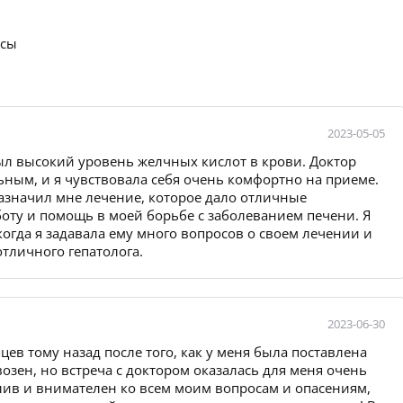
осы
2023-05-05
 был высокий уровень желчных кислот в крови. Доктор
ым, и я чувствовала себя очень комфортно на приеме.
значил мне лечение, которое дало отличные
аботу и помощь в моей борьбе с заболеванием печени. Я
когда я задавала ему много вопросов о своем лечении и
отличного гепатолога.
2023-06-30
цев тому назад после того, как у меня была поставлена
озен, но встреча с доктором оказалась для меня очень
лив и внимателен ко всем моим вопросам и опасениям,