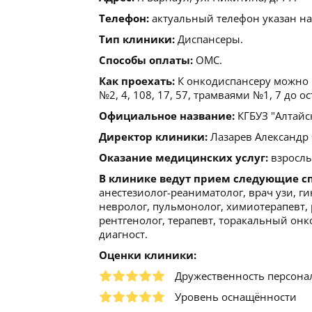
Телефон:
актуальный телефон указан на
Тип клиники:
Диспансеры.
Способы оплаты:
ОМС.
Как проехать:
К онкодиспансеру можно п
№2, 4, 108, 17, 57, трамваями №1, 7 до 
Официальное название:
КГБУЗ "Алтайс
Директор клиники:
Лазарев Александр Ф
Оказание медицинских услуг:
взрослы
В клинике ведут прием следующие с
анестезиолог-реаниматолог, врач узи, ги
невролог, пульмонолог, химиотерапевт, р
рентгенолог, терапевт, торакальный он
диагност.
Оценки клиники:
Дружественность персона
Уровень оснащённости