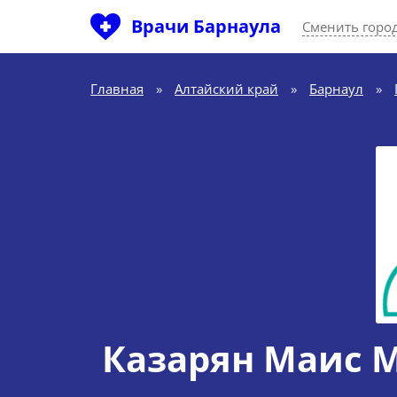
Врачи Барнаула
Сменить горо
Главная
»
Алтайский край
»
Барнаул
»
Казарян Маис 