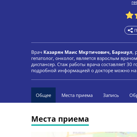
ге
П
Врач
Казарян Маис Мкртичович, Барнаул
,
гепатолог, онколог, является взрослым врач
диспансер. Стаж работы врача составляет 30 г
подробной информацией о докторе можно на 
Общее
Места приема
Запись
Об
Места приема