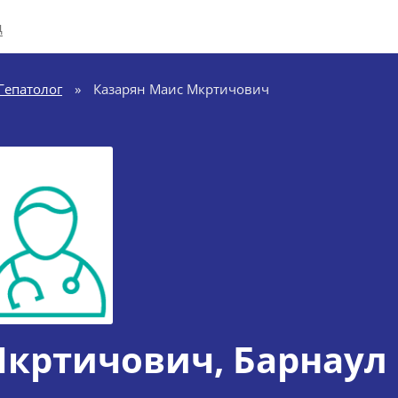
д
Гепатолог
»
Казарян Маис Мкртичович
Мкртичович
, Барнаул