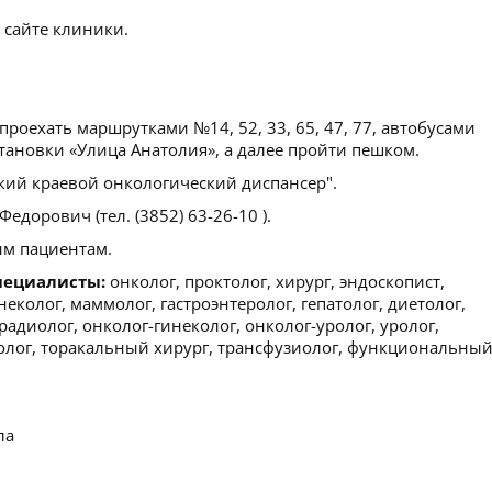
 сайте клиники.
роехать маршрутками №14, 52, 33, 65, 47, 77, автобусами
остановки «Улица Анатолия», а далее пройти пешком.
кий краевой онкологический диспансер".
едорович (тел. (3852) 63-26-10 ).
м пациентам.
пециалисты:
онколог, проктолог, хирург, эндоскопист,
неколог, маммолог, гастроэнтеролог, гепатолог, диетолог,
адиолог, онколог-гинеколог, онколог-уролог, уролог,
колог, торакальный хирург, трансфузиолог, функциональны
ла