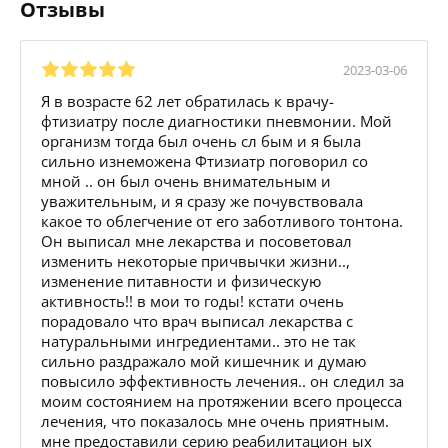
Отзывы
2023-03-06
Я в возрасте 62 лет обратилась к врачу-
фтизиатру после диагностики пневмонии. Мой
организм тогда был очень сл бым и я была
сильно изнеможена Фтизиатр поговорил со
мной .. он был очень внимательным и
уважительным, и я сразу же почувствовала
какое то облегчение от его заботливого тонтона.
Он выписал мне лекарства и посоветовал
изменить некоторые причвычки жизни..,
изменение питавности и физическую
активность!! в мои то годы! кстати очень
порадовало что врач выписал лекарства с
натуральными ингредиентами.. это не так
сильно раздражало мой кишечник и думаю
повысило эффективность лечения.. он следил за
моим состоянием на протяжении всего процесса
лечения, что показалось мне очень приятным.
мне предоставили серию реабилитацион ых