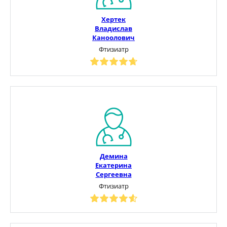
Хертек
Владислав
Каноолович
Фтизиатр
Демина
Екатерина
Сергеевна
Фтизиатр