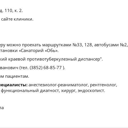
 110, к. 2.
 сайте клиники.
еру можно проехать маршрутками №33, 128, автобусами №2,
остановки «Санаторий «Обь».
кий краевой противотуберкулезный диспансер".
нович (тел. (3852) 68-85-77 ).
м пациентам.
пециалисты:
анестезиолог-реаниматолог, рентгенолог,
, функциональный диагност, хирург, эндоскопист.
ла