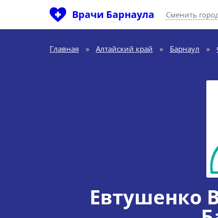
Врачи Барнаула
Сменить горо
Главная
»
Алтайский край
»
Барнаул
»
Евтушенко В
Б