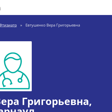
д
Фтизиатр
»
Евтушенко Вера Григорьевна
ера Григорьевна
,
арнаул