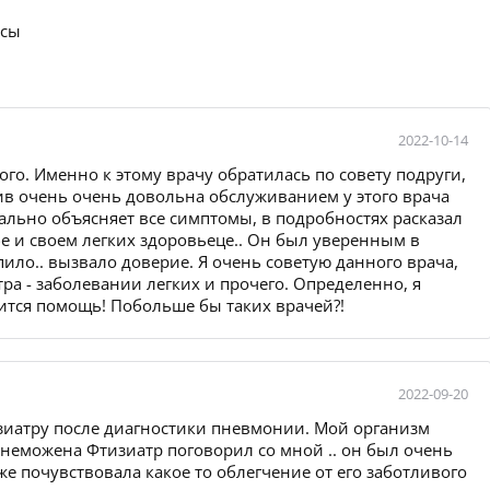
осы
2022-10-14
ого. Именно к этому врачу обратилась по совету подруги,
тив очень очень довольна обслуживанием у этого врача
ально объясняет все симптомы, в подробностях расказал
бе и своем легких здоровьеце.. Он был уверенным в
пило.. вызвало доверие. Я очень советую данного врача,
ра - заболевании легких и прочего. Определенно, я
ится помощь! Побольше бы таких врачей?!
2022-09-20
тизиатру после диагностики пневмонии. Мой организм
знеможена Фтизиатр поговорил со мной .. он был очень
е почувствовала какое то облегчение от его заботливого