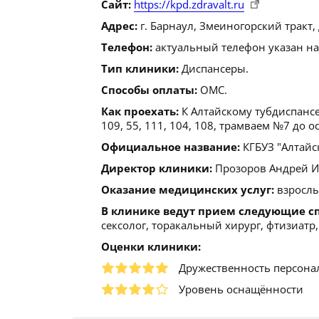
Сайт:
https://kpd.zdravalt.ru
Адрес:
г. Барнаул, Змеиногорский тракт, д.
Телефон:
актуальный телефон указан на
Тип клиники:
Диспансеры.
Способы оплаты:
ОМС.
Как проехать:
К Алтайскому тубдиспанс
109, 55, 111, 104, 108, трамваем №7 до 
Официальное название:
КГБУЗ "Алтайс
Директор клиники:
Прозоров Андрей Ива
Оказание медицинских услуг:
взрослы
В клинике ведут прием следующие с
сексолог, торакальный хирург, фтизиатр
Оценки клиники:
Дружественность персона
Уровень оснащённости