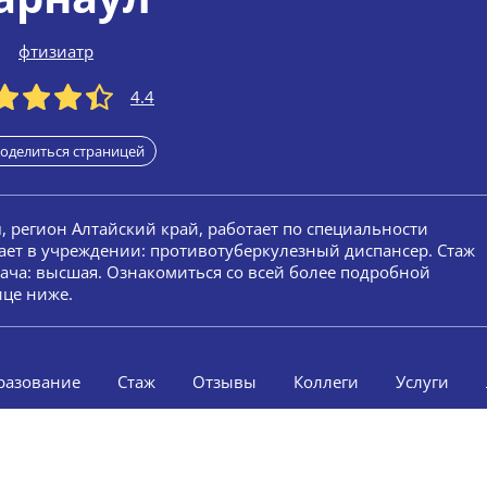
фтизиатр
4.4
оделиться страницей
л
, регион Алтайский край, работает по специальности
ает в учреждении: противотуберкулезный диспансер. Стаж
врача: высшая. Ознакомиться со всей более подробной
ице ниже.
разование
Стаж
Отзывы
Коллеги
Услуги