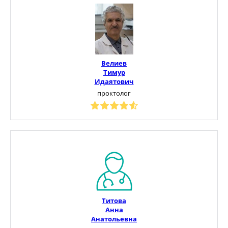
Велиев
Тимур
Идаятович
проктолог
Титова
Анна
Анатольевна