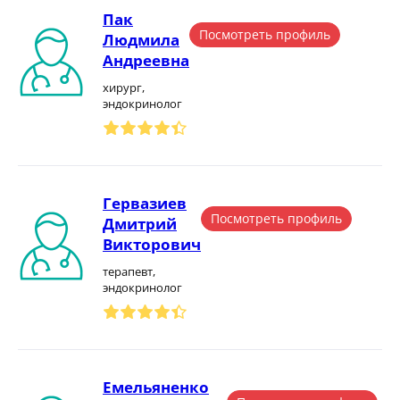
Пак
Посмотреть профиль
Людмила
Андреевна
хирург,
эндокринолог
Гервазиев
Посмотреть профиль
Дмитрий
Викторович
терапевт,
эндокринолог
Емельяненко