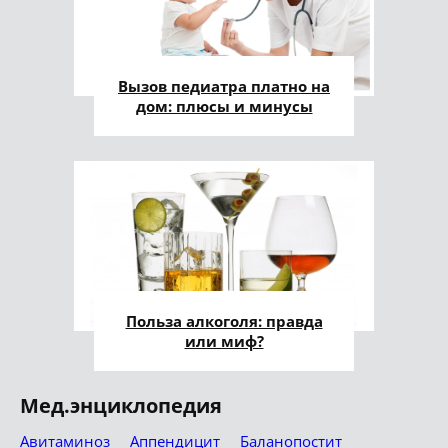
Вызов педиатра платно на
дом: плюсы и минусы
Польза алкоголя: правда
или миф?
Мед.энциклопедия
Авитаминоз
Аппендицит
Баланопостит