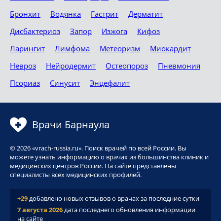
Бронхит
Водянка
Гастрит
Дерматит
Дисбактериоз
Запор
Изжога
Кифоз
Ларингит
Лимфома
Метеоризм
Миокардит
Невроз
Нейродермит
Остеопороз
Пневмония
Псориаз
Синусит
Энцефалит
Врачи Барнаула
© 2026 «vrach-russia.ru». Поиск врачей по всей России. Вы
можете узнать информацию о врачах из большинства клиник и
медицинских центров России. На сайте представлены
специалисты всех медицинских профилей.
+29
добавлено новых отзывов о врачах за последние сутки
7 августа 2026
дата последнего обновления информации
на сайте