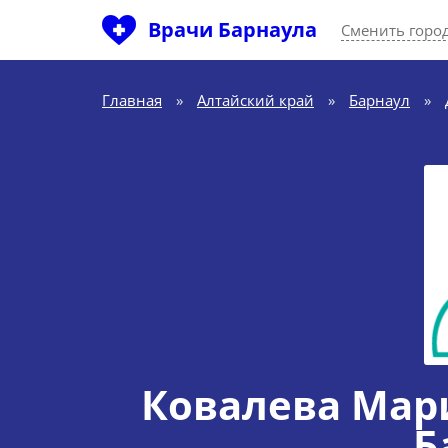
Врачи Барнаула
Сменить горо
Главная
»
Алтайский край
»
Барнаул
»
Ковалева Мар
Б