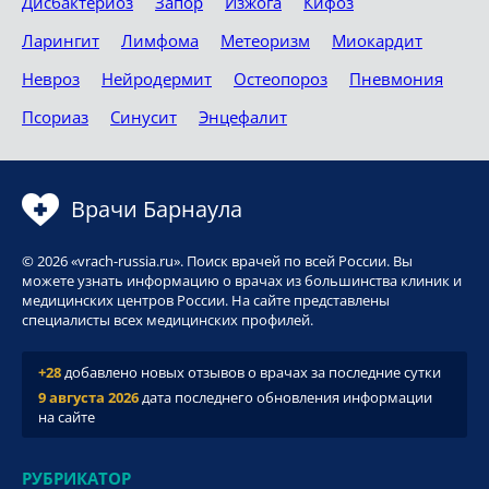
Дисбактериоз
Запор
Изжога
Кифоз
Ларингит
Лимфома
Метеоризм
Миокардит
Невроз
Нейродермит
Остеопороз
Пневмония
Псориаз
Синусит
Энцефалит
Врачи Барнаула
© 2026 «vrach-russia.ru». Поиск врачей по всей России. Вы
можете узнать информацию о врачах из большинства клиник и
медицинских центров России. На сайте представлены
специалисты всех медицинских профилей.
+28
добавлено новых отзывов о врачах за последние сутки
9 августа 2026
дата последнего обновления информации
на сайте
РУБРИКАТОР