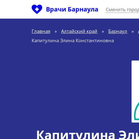
Врачи Барнаула
Сменить горо
Главная
»
Алтайский край
»
Барнаул
»
Капитулина Элина Константиновна
Капитулина Эл