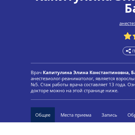
Б
анесте
П
Врач
Капитулина Элина Константиновна, Б
анестезиолог-реаниматолог, является взросл
№5. Стаж работы врача составляет 13 года. 
докторе можно на этой странице ниже.
Общее
Места приема
Запись
Об