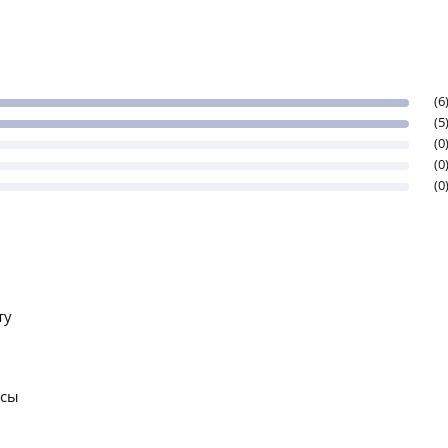
(6
(5
(0
(0
(0
ту
осы