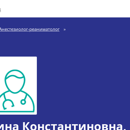
д
Анестезиолог-реаниматолог
»
ина Константиновна
,