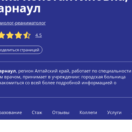
арнаул
зиолог-реаниматолог
4.5
оделиться страницей
арнаул
, регион Алтайский край, работает по специальности
ым врачом, принимает в учреждении: городская больница
Ознакомиться со всей более подробной информацией о
разование
Стаж
Отзывы
Коллеги
Услуги