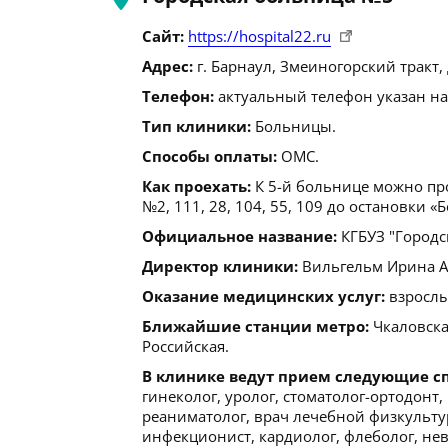
Сайт:
https://hospital22.ru
Адрес:
г. Барнаул, Змеиногорский тракт, 
Телефон:
актуальный телефон указан на
Тип клиники:
Больницы.
Способы оплаты:
ОМС.
Как проехать:
К 5-й больнице можно пр
№2, 111, 28, 104, 55, 109 до остановки «
Официальное название:
КГБУЗ "Городс
Директор клиники:
Вильгельм Ирина Але
Оказание медицинских услуг:
взрослы
Ближайшие станции метро:
Чкаловская
Российская.
В клинике ведут прием следующие с
гинеколог, уролог, стоматолог-ортодонт,
реаниматолог, врач лечебной физкультуры
инфекционист, кардиолог, флеболог, не