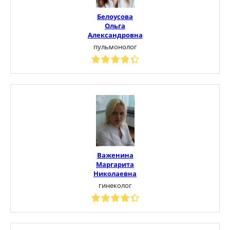
Белоусова
Ольга
Александровна
пульмонолог
Важенина
Маргарита
Николаевна
гинеколог