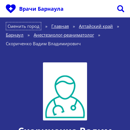
Врачи Барнаула
Сменить город
Главная
»
Алтайский край
»
Барнаул
»
Анестезиолог-реаниматолог
»
Скориченко Вадим Владимирович