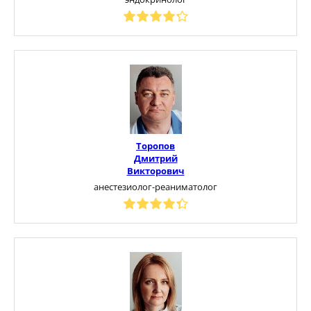
Торопов
Дмитрий
Викторович
анестезиолог-реаниматолог