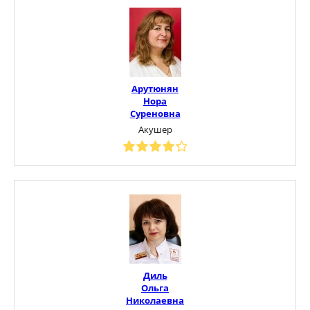
Арутюнян
Нора
Суреновна
Акушер
Диль
Ольга
Николаевна