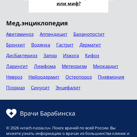
или миф?
Мед.энциклопедия
Авитаминоз
Аппендицит
Баланопостит
Бронхит
Водянка
Гастрит
Дерматит
Дисбактериоз
Запор
Изжога
Кифоз
Ларингит
Лимфома
Метеоризм
Миокардит
Невроз
Нейродермит
Остеопороз
Пневмония
Псориаз
Синусит
Энцефалит
Врачи Барабинска
© 2026 «vrach-russia.ru». Поиск врачей по всей России. Вы
можете узнать информацию о врачах из большинства клиник и