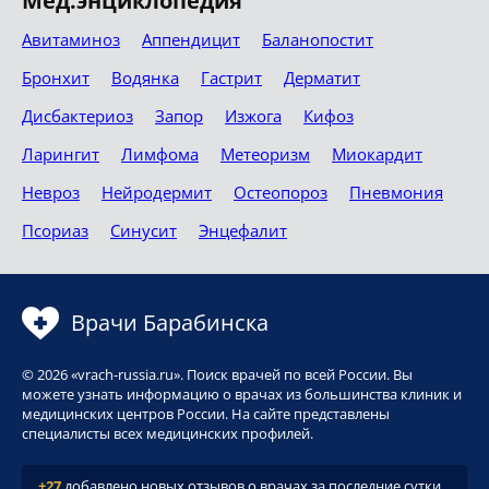
Мед.энциклопедия
Авитаминоз
Аппендицит
Баланопостит
Бронхит
Водянка
Гастрит
Дерматит
Дисбактериоз
Запор
Изжога
Кифоз
Ларингит
Лимфома
Метеоризм
Миокардит
Невроз
Нейродермит
Остеопороз
Пневмония
Псориаз
Синусит
Энцефалит
Врачи Барабинска
© 2026 «vrach-russia.ru». Поиск врачей по всей России. Вы
можете узнать информацию о врачах из большинства клиник и
медицинских центров России. На сайте представлены
специалисты всех медицинских профилей.
+27
добавлено новых отзывов о врачах за последние сутки