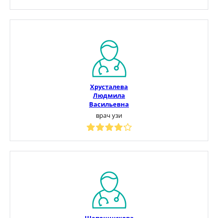
Хрусталева
Людмила
Васильевна
врач узи
Шапошникова