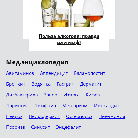
Польза алкоголя: правда
или миф?
Мед.энциклопедия
Авитаминоз
Аппендицит
Баланопостит
Бронхит
Водянка
Гастрит
Дерматит
Дисбактериоз
Запор
Изжога
Кифоз
Ларингит
Лимфома
Метеоризм
Миокардит
Невроз
Нейродермит
Остеопороз
Пневмония
Псориаз
Синусит
Энцефалит