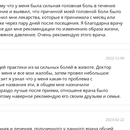
ому что у меня была сильная головная боль в течение
ание и выявил, что причиной моей головной боли было
ил мне лекарства, которые я принимала с месяц или
уже через пару дней после посещения. Я благодарна врачу
кже дал мне рекомендации по изменению образа жизни,
вяное давление. Очень рекомендую этого врача.
2022-12-09
щей практики из-за сильных болей в животе. Доктор
меня и все мои жалобы, затем провел небольшое
ит я узнал что у меня какая-то проблема с
ые названия эти, в общем мне назначили
ораздо лучше после приема, отношене врача было
ому наверное рекомендую его своим друзьям и семье.
2023-02-22
ния и лечения, полученного у данного врача общей