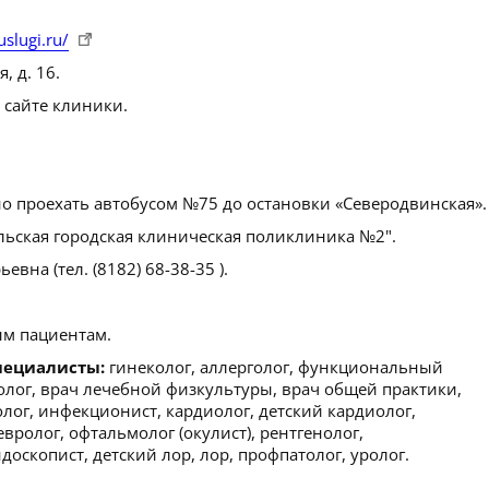
slugi.ru/
, д. 16.
 сайте клиники.
о проехать автобусом №75 до остановки «Северодвинская».
льская городская клиническая поликлиника №2".
вна (тел. (8182) 68-38-35 ).
м пациентам.
пециалисты:
гинеколог, аллерголог, функциональный
олог, врач лечебной физкультуры, врач общей практики,
ролог, инфекционист, кардиолог, детский кардиолог,
евролог, офтальмолог (окулист), рентгенолог,
доскопист, детский лор, лор, профпатолог, уролог.