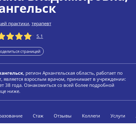
ангельск
щей практики
,
терапевт
5.1
оделиться страницей
хангельск
, регион Архангельская область, работает по
т, является взрослым врачом, принимает в учреждении:
т 38 года. Ознакомиться со всей более подробной
ице ниже.
разование
Стаж
Отзывы
Коллеги
Услуги