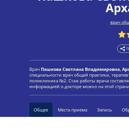
Арх
врач об
П
Врач
Пашкова Светлана Владимировна, Ар
специальности врач общей практики, терапев
поликлиника №2. Стаж работы врача составляе
информацией о докторе можно на этой стран
Общее
Места приема
Запись
Об