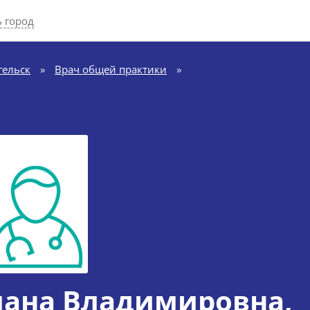
 город
гельск
»
Врач общей практики
»
лана Владимировна
,