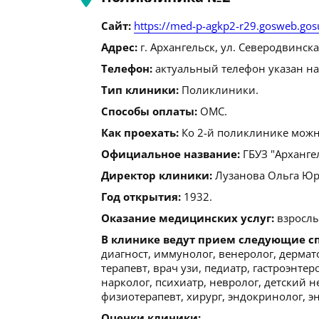
Сайт:
https://med-p-agkp2-r29.gosweb.gosu
Адрес:
г. Архангельск, ул. Северодвинская
Телефон:
актуальный телефон указан на
Тип клиники:
Поликлиники.
Способы оплаты:
ОМС.
Как проехать:
Ко 2-й поликлинике можн
Официальное название:
ГБУЗ "Арханге
Директор клиники:
Лузанова Ольга Юрье
Год открытия:
1932.
Оказание медицинских услуг:
взрослы
В клинике ведут прием следующие с
диагност, иммунолог, венеролог, дермат
терапевт, врач узи, педиатр, гастроэнте
нарколог, психиатр, невролог, детский н
физиотерапевт, хирург, эндокринолог, эн
Оценки клиники: