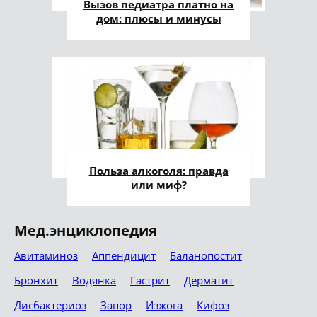
Вызов педиатра платно на
дом: плюсы и минусы
Польза алкоголя: правда
или миф?
Мед.энциклопедия
Авитаминоз
Аппендицит
Баланопостит
Бронхит
Водянка
Гастрит
Дерматит
Дисбактериоз
Запор
Изжога
Кифоз