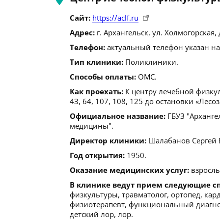
Сайт:
https://aclf.ru
Адрес:
г. Архангельск, ул. Холмогорская, д
Телефон:
актуальный телефон указан на
Тип клиники:
Поликлиники.
Способы оплаты:
ОМС.
Как проехать:
К центру лечебной физкул
43, 64, 107, 108, 125 до остановки «Лес
Официальное название:
ГБУЗ "Арханге
медицины".
Директор клиники:
Шалабанов Сергей Вл
Год открытия:
1950.
Оказание медицинских услуг:
взрослы
В клинике ведут прием следующие с
физкультуры, травматолог, ортопед, кард
физиотерапевт, функциональный диагност
детский лор, лор.