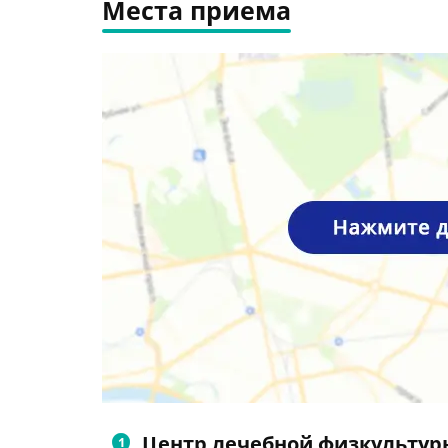
Места приема
Центр лечебной физкультур