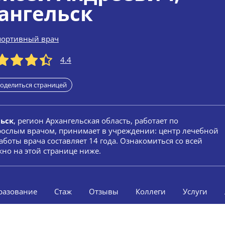
ангельск
портивный врач
4.4
оделиться страницей
льск
, регион Архангельская область, работает по
рослым врачом, принимает в учреждении: центр лечебной
боты врача составляет 14 года. Ознакомиться со всей
но на этой странице ниже.
разование
Стаж
Отзывы
Коллеги
Услуги