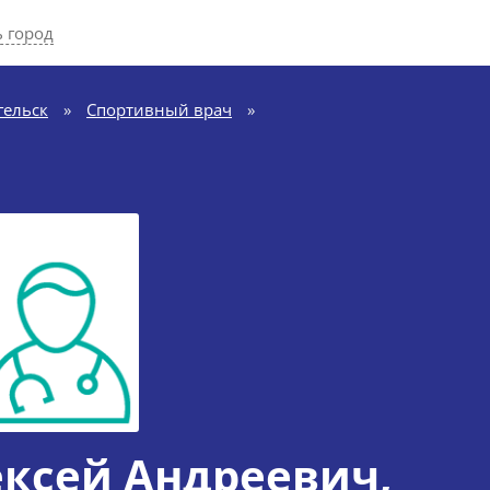
 город
гельск
»
Спортивный врач
»
ексей Андреевич
,