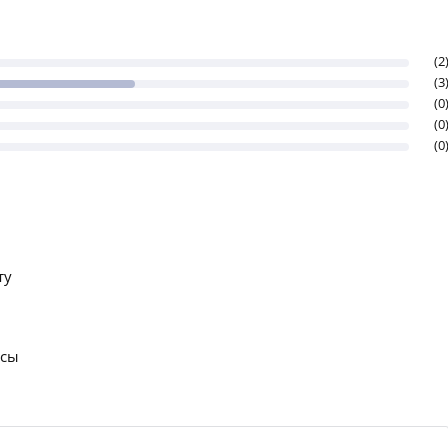
(2
(3
(0
(0
(0
ту
осы