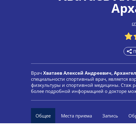
Арх
с
П
Врач
Хватаев Алексей Андреевич, Арханге
специальности спортивный врач, является вз
физкультуры и спортивной медицины. Стаж ра
более подробной информацией о докторе мож
Общее
Места приема
Запись
Об