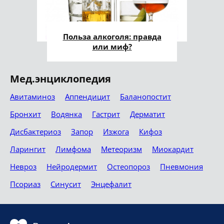
Польза алкоголя: правда
или миф?
Мед.энциклопедия
Авитаминоз
Аппендицит
Баланопостит
Бронхит
Водянка
Гастрит
Дерматит
Дисбактериоз
Запор
Изжога
Кифоз
Ларингит
Лимфома
Метеоризм
Миокардит
Невроз
Нейродермит
Остеопороз
Пневмония
Псориаз
Синусит
Энцефалит