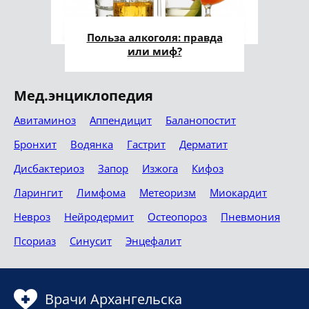
Польза алкоголя: правда
или миф?
Мед.энциклопедия
Авитаминоз
Аппендицит
Баланопостит
Бронхит
Водянка
Гастрит
Дерматит
Дисбактериоз
Запор
Изжога
Кифоз
Ларингит
Лимфома
Метеоризм
Миокардит
Невроз
Нейродермит
Остеопороз
Пневмония
Псориаз
Синусит
Энцефалит
Врачи Архангельска