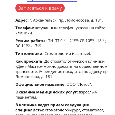
Записаться к врачу
Адрес:
г. Архангельск, пр. Ломоносова, д. 181.
Телефон:
актуальный телефон указан на сайте
клиники.
Режим работы:
ПН-ПТ 9
00
- 21
00
; СБ 10
00
- 18
00
;
ВС 11
00
- 17
00
.
Тип клиники:
Стоматологии (частные).
Как проехать:
До стоматологической клиники
«Дент-Мастер» можно доехать на общественном
транспорте. Учреждение находится по адресу пр.
Ломоносова, д. 181
Официальное название:
ООО "Лотос".
Оказание медицинских услуг:
взрослым
пациентам.
В клинике ведут прием следующие
специалисты:
стоматолог-хирург, стоматолог,
детский стоматолог, стоматолог-ортопед,