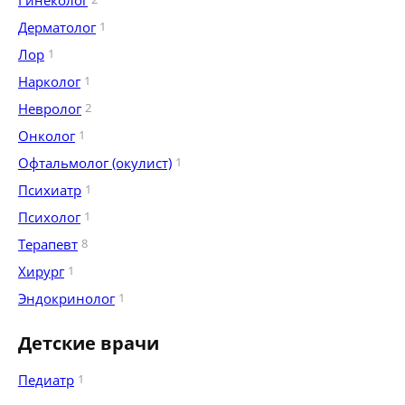
Гинеколог
Дерматолог
1
Лор
1
Нарколог
1
Невролог
2
Онколог
1
Офтальмолог (окулист)
1
Психиатр
1
Психолог
1
Терапевт
8
Хирург
1
Эндокринолог
1
Детские врачи
Педиатр
1