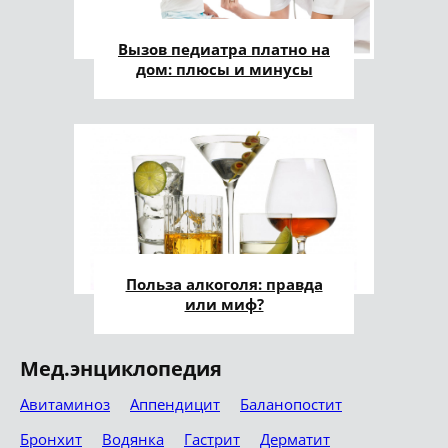
Вызов педиатра платно на
дом: плюсы и минусы
Польза алкоголя: правда
или миф?
Мед.энциклопедия
Авитаминоз
Аппендицит
Баланопостит
Бронхит
Водянка
Гастрит
Дерматит