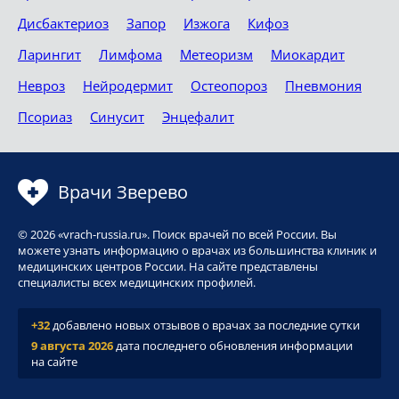
Дисбактериоз
Запор
Изжога
Кифоз
Ларингит
Лимфома
Метеоризм
Миокардит
Невроз
Нейродермит
Остеопороз
Пневмония
Псориаз
Синусит
Энцефалит
Врачи Зверево
© 2026 «vrach-russia.ru». Поиск врачей по всей России. Вы
можете узнать информацию о врачах из большинства клиник и
медицинских центров России. На сайте представлены
специалисты всех медицинских профилей.
+32
добавлено новых отзывов о врачах за последние сутки
9 августа 2026
дата последнего обновления информации
на сайте