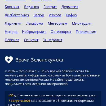
Бронхит
Водянка
Гастрит
Дерматит
Дисбактериоз
Запор
Изжога
Кифоз
Ларингит
Лимфома
Метеоризм
Миокардит
Невроз
Нейродермит
Остеопороз
Пневмония
Псориаз
Синусит
Энцефалит
Врачи Зеленокумска
© 2026 «vrach-russia.ru». Поиск врачей по всей России. Вы
можете узнать информацию о врачах из большинства клиник и
медицинских центров России. На сайте представлены
специалисты всех медицинских профилей.
+30
добавлено новых отзывов о врачах за последние сутки
7 августа 2026
дата последнего обновления информации
на сайте