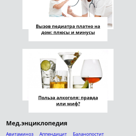
Вызов педиатра платно на
дом: плюсы и минусы
Польза алкоголя: правда
или миф?
Мед.энциклопедия
Авитаминоз
Аппендицит
Баланопостит