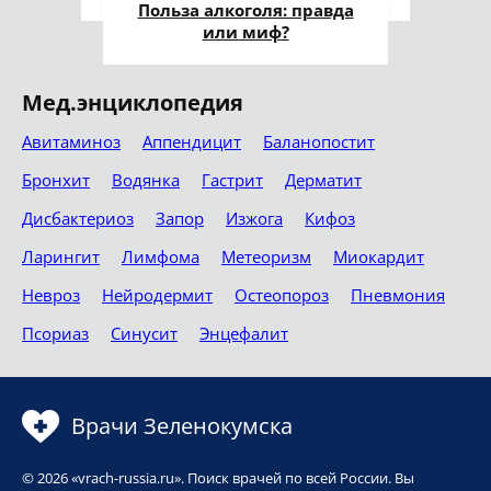
Польза алкоголя: правда
или миф?
Мед.энциклопедия
Авитаминоз
Аппендицит
Баланопостит
Бронхит
Водянка
Гастрит
Дерматит
Дисбактериоз
Запор
Изжога
Кифоз
Ларингит
Лимфома
Метеоризм
Миокардит
Невроз
Нейродермит
Остеопороз
Пневмония
Псориаз
Синусит
Энцефалит
Врачи Зеленокумска
© 2026 «vrach-russia.ru». Поиск врачей по всей России. Вы