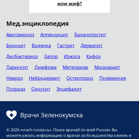
или миф?
Мед.энциклопедия
Авитаминоз
Аппендицит
Баланопостит
Бронхит
Водянка
Гастрит
Дерматит
Дисбактериоз
Запор
Изжога
Кифоз
Ларингит
Лимфома
Метеоризм
Миокардит
Невроз
Нейродермит
Остеопороз
Пневмония
Псориаз
Синусит
Энцефалит
Врачи Зеленокумска
© 2026 «vrach-russia.ru». Поиск врачей по всей России. Вы
можете узнать информацию о врачах из большинства клиник и