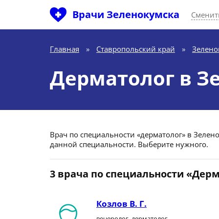
Врачи Зеленокумска
Сменит
Главная
»
Ставропольский край
»
Зелено
Дерматолог в З
Врач по специальности «дерматолог» в Зеленок
данной специальности. Выберите нужного.
3 врача по специальности «Дер
Козлов В. Г.
венеролог, дерматолог