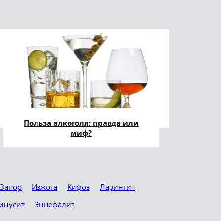
Польза алкоголя: правда или
миф?
Запор
Изжога
Кифоз
Ларингит
инусит
Энцефалит