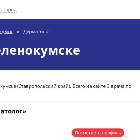
ь город
кумск
»
Дерматолог
еленокумске
умске (Ставропольский край). Всего на сайте 3 врача по
матолог»
Посмотреть профиль