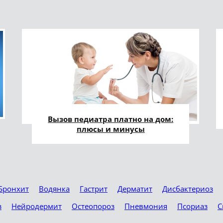
Вызов педиатра платно на дом:
плюсы и минусы
Бронхит
Водянка
Гастрит
Дерматит
Дисбактериоз
з
Нейродермит
Остеопороз
Пневмония
Псориаз
С