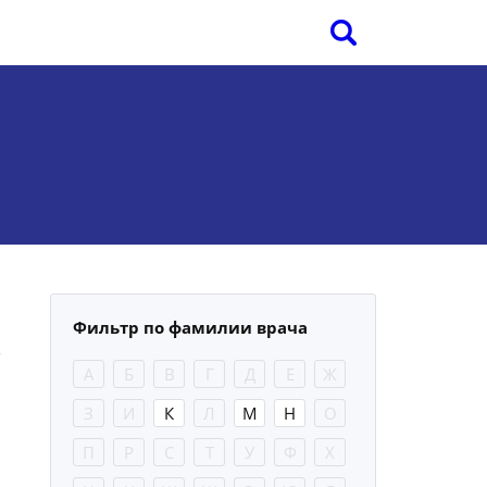
Фильтр по фамилии врача
А
Б
В
Г
Д
Е
Ж
З
И
К
Л
М
Н
О
П
Р
С
Т
У
Ф
Х