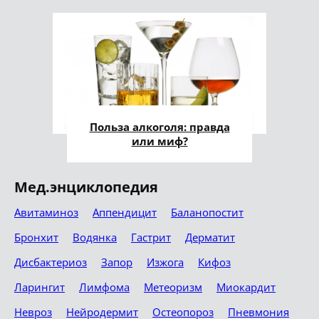
Польза алкоголя: правда
или миф?
Мед.энциклопедия
Авитаминоз
Аппендицит
Баланопостит
Бронхит
Водянка
Гастрит
Дерматит
Дисбактериоз
Запор
Изжога
Кифоз
Ларингит
Лимфома
Метеоризм
Миокардит
Невроз
Нейродермит
Остеопороз
Пневмония