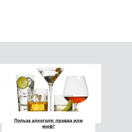
Польза алкоголя: правда или
миф?