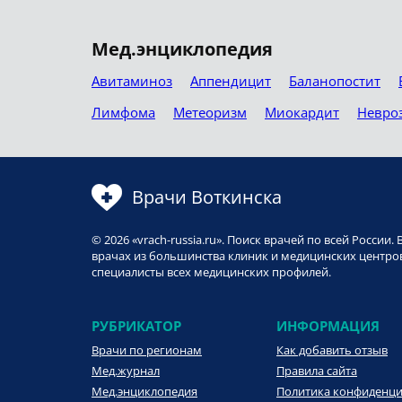
Мед.энциклопедия
Авитаминоз
Аппендицит
Баланопостит
Лимфома
Метеоризм
Миокардит
Невро
Врачи Воткинска
© 2026 «vrach-russia.ru». Поиск врачей по всей Росси
врачах из большинства клиник и медицинских центров
специалисты всех медицинских профилей.
РУБРИКАТОР
ИНФОРМАЦИЯ
Врачи по регионам
Как добавить отзыв
Мед.журнал
Правила сайта
Мед.энциклопедия
Политика конфиденц