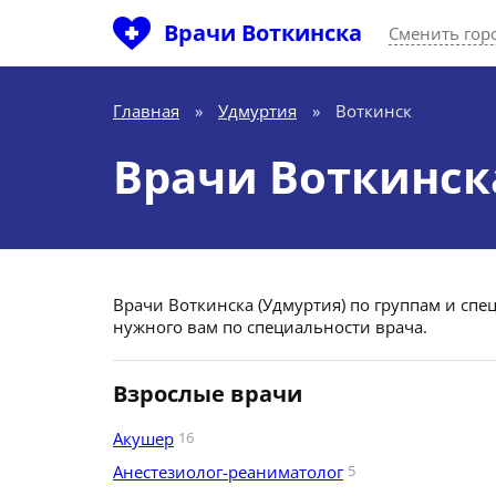
Врачи Воткинска
Сменить гор
Главная
»
Удмуртия
»
Воткинск
Врачи Воткинск
Врачи Воткинска (Удмуртия) по группам и спе
нужного вам по специальности врача.
Взрослые врачи
Акушер
16
Анестезиолог-реаниматолог
5