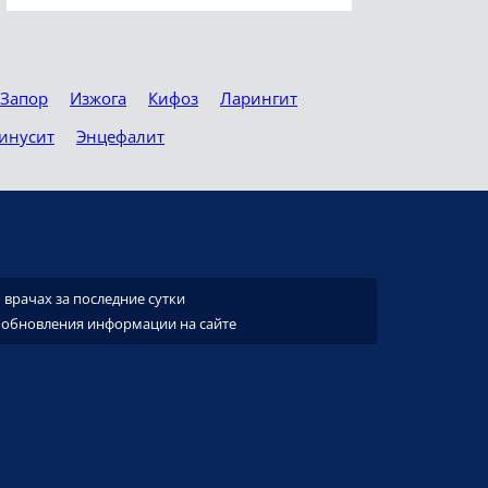
Запор
Изжога
Кифоз
Ларингит
инусит
Энцефалит
врачах за последние сутки
 обновления информации на сайте