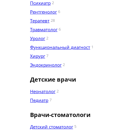
Психиатр
2
Рентгенолог
6
Терапевт
28
Травматолог
6
Уролог
2
Функциональный диагност
1
Хирург
7
Эндокринолог
2
Детские врачи
Неонатолог
2
Педиатр
7
Врачи-стоматологи
Детский стоматолог
5