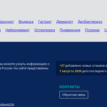
Бронхит
Водянка
Гастрит
Дерматит
Дисбактериоз
з
Нейродермит
Остеопороз
Пневмония
Псориаз
С
и. Вы можете узнать информацию о
+27
добавлено новых отзывов о 
 России. На сайте представлены
7 августа 2026
дата последнего
КОНТАКТЫ
Обратная связь
иальности