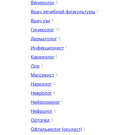
Венеролог
3
Врач лечебной физкультуры
2
Врач узи
8
Гинеколог
18
Дерматолог
3
Инфекционист
1
Кардиолог
5
Лор
2
Массажист
5
Нарколог
2
Невролог
8
Нейрохирург
1
Нефролог
2
Ортопед
5
Офтальмолог (окулист)
2