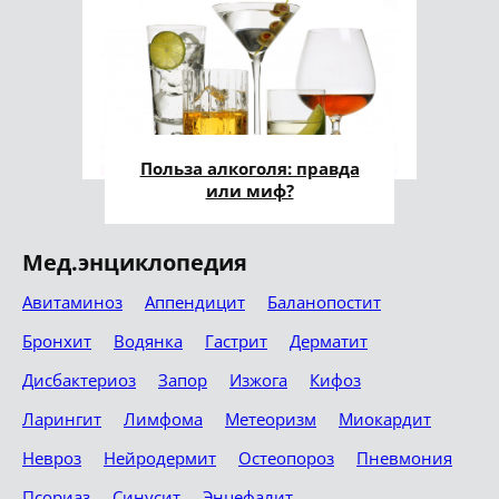
Польза алкоголя: правда
или миф?
Мед.энциклопедия
Авитаминоз
Аппендицит
Баланопостит
Бронхит
Водянка
Гастрит
Дерматит
Дисбактериоз
Запор
Изжога
Кифоз
Ларингит
Лимфома
Метеоризм
Миокардит
Невроз
Нейродермит
Остеопороз
Пневмония
Псориаз
Синусит
Энцефалит