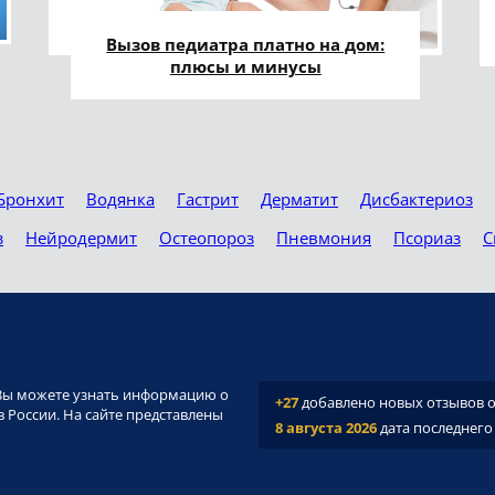
Вызов педиатра платно на дом:
плюсы и минусы
Бронхит
Водянка
Гастрит
Дерматит
Дисбактериоз
з
Нейродермит
Остеопороз
Пневмония
Псориаз
С
и. Вы можете узнать информацию о
+27
добавлено новых отзывов о 
 России. На сайте представлены
8 августа 2026
дата последнего