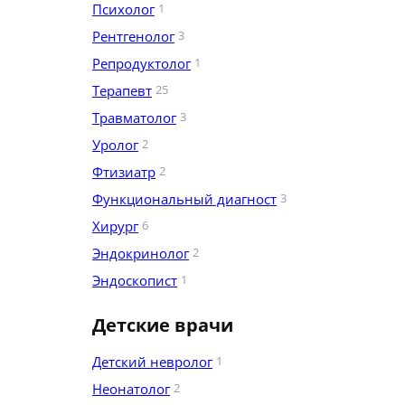
Психолог
1
Рентгенолог
3
Репродуктолог
1
Терапевт
25
Травматолог
3
Уролог
2
Фтизиатр
2
Функциональный диагност
3
Хирург
6
Эндокринолог
2
Эндоскопист
1
Детские врачи
Детский невролог
1
Неонатолог
2