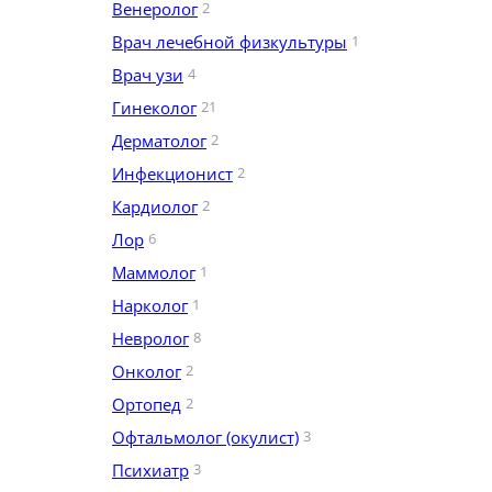
Венеролог
2
Врач лечебной физкультуры
1
Врач узи
4
Гинеколог
21
Дерматолог
2
Инфекционист
2
Кардиолог
2
Лор
6
Маммолог
1
Нарколог
1
Невролог
8
Онколог
2
Ортопед
2
Офтальмолог (окулист)
3
Психиатр
3