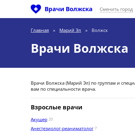
Врачи Волжска
Сменить город
Главная
»
Марий Эл
»
Волжск
Врачи Волжска
Врачи Волжска (Марий Эл) по группам и спец
вам по специальности врача.
Взрослые врачи
Акушер
20
Анестезиолог-реаниматолог
7