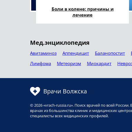
Боли в колене: причины и
лечение
Мед.энциклопедия
Авитаминоз
Аппендицит
Баланопостит
Лимфома
Метеоризм
Миокардит
Невро
Врачи Волжска
© 2026 «vrach-russia.ru». Поиск врачей по всей Росси
врачах из большинства клиник и медицинских центров
специалисты всех медицинских профилей.