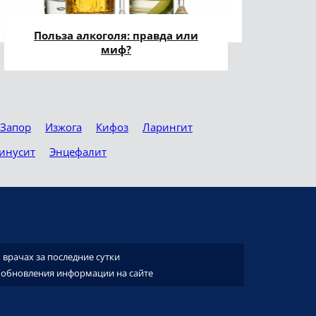
Польза алкоголя: правда или
миф?
Запор
Изжога
Кифоз
Ларингит
инусит
Энцефалит
врачах за последние сутки
 обновления информации на сайте