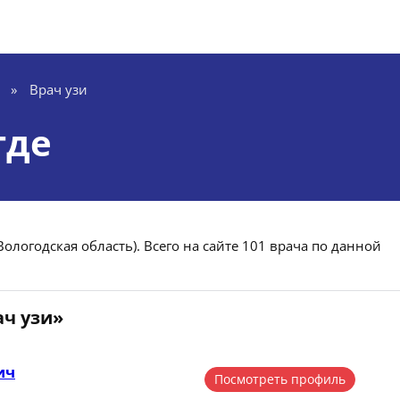
»
Врач узи
где
Вологодская область). Всего на сайте 101 врача по данной
ач узи»
ич
Посмотреть профиль