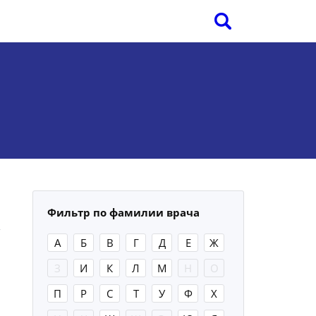
Фильтр по фамилии врача
А
Б
В
Г
Д
Е
Ж
З
И
К
Л
М
Н
О
П
Р
С
Т
У
Ф
Х