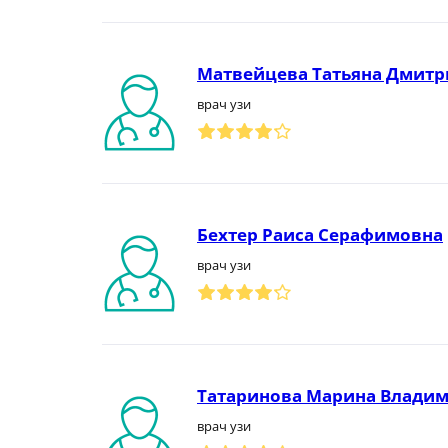
Матвейцева Татьяна Дмитр
врач узи
Бехтер Раиса Серафимовна
врач узи
Татаринова Марина Влади
врач узи