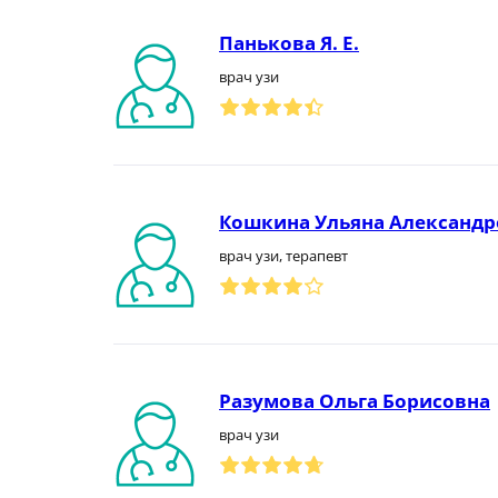
Панькова Я. Е.
врач узи
Кошкина Ульяна Александр
врач узи, терапевт
Разумова Ольга Борисовна
врач узи