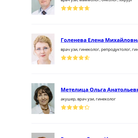
Голенева Елена Михайловн
врач узи, гинеколог, репродуктолог, г
Метелица Ольга Анатольев
акушер, врач узи, гинеколог