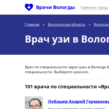
Врачи Вологды
Сменить город
Главная
»
Вологодская область
»
Вологда
Врач узи в Воло
Врач по специальности «врач узи» в Вологде (
специальности. Выберите нужного.
101 врача по специальности «Вр
Лобашев Андрей Германов
врач узи, маммолог, онколог, хирург