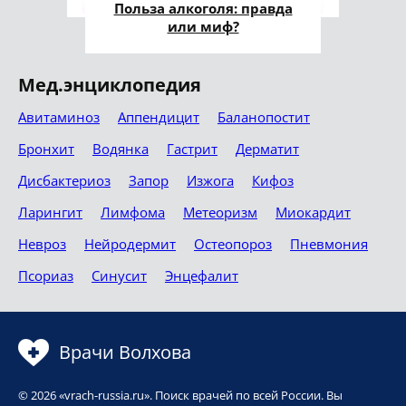
Польза алкоголя: правда
или миф?
Мед.энциклопедия
Авитаминоз
Аппендицит
Баланопостит
Бронхит
Водянка
Гастрит
Дерматит
Дисбактериоз
Запор
Изжога
Кифоз
Ларингит
Лимфома
Метеоризм
Миокардит
Невроз
Нейродермит
Остеопороз
Пневмония
Псориаз
Синусит
Энцефалит
Врачи Волхова
© 2026 «vrach-russia.ru». Поиск врачей по всей России. Вы