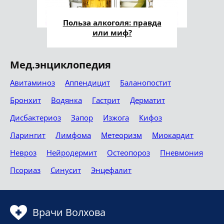
Польза алкоголя: правда
или миф?
Мед.энциклопедия
Авитаминоз
Аппендицит
Баланопостит
Бронхит
Водянка
Гастрит
Дерматит
Дисбактериоз
Запор
Изжога
Кифоз
Ларингит
Лимфома
Метеоризм
Миокардит
Невроз
Нейродермит
Остеопороз
Пневмония
Псориаз
Синусит
Энцефалит
Врачи Волхова