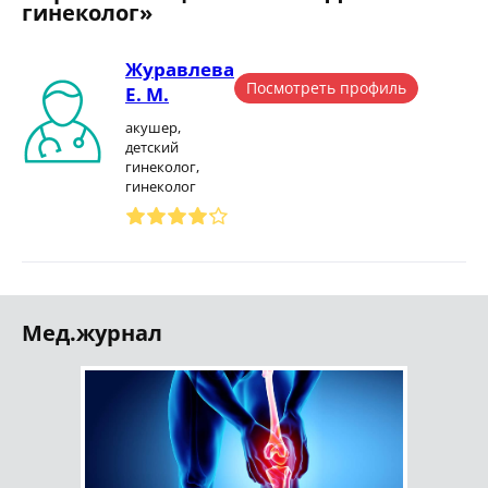
гинеколог»
Журавлева
Посмотреть профиль
Е. М.
акушер,
детский
гинеколог,
гинеколог
Мед.журнал