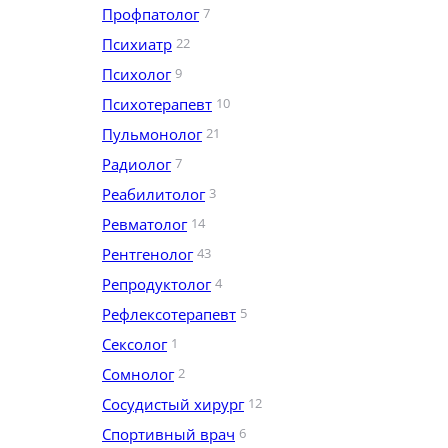
Профпатолог
7
Психиатр
22
Психолог
9
Психотерапевт
10
Пульмонолог
21
Радиолог
7
Реабилитолог
3
Ревматолог
14
Рентгенолог
43
Репродуктолог
4
Рефлексотерапевт
5
Сексолог
1
Сомнолог
2
Сосудистый хирург
12
Спортивный врач
6