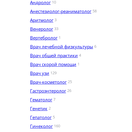
Андролог
10
Анестезиолог-реаниматолог
58
Аритмолог
3
Венеролог
33
Вертебролог
1
Врач лечебной физкультуры
6
Врач общей практики
4
Врач скорой помощи
1
Врач узи
129
Врач-косметолог
25
Гастроэнтеролог
26
Гематолог
7
Генетик
2
Гепатолог
5
Гинеколог
160