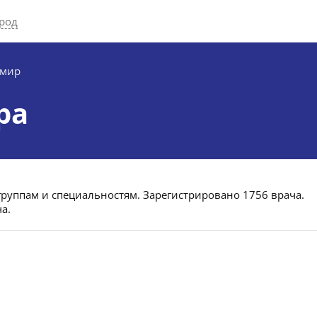
род
имир
ра
группам и специальностям. Зарегистрировано 1756 врача.
а.