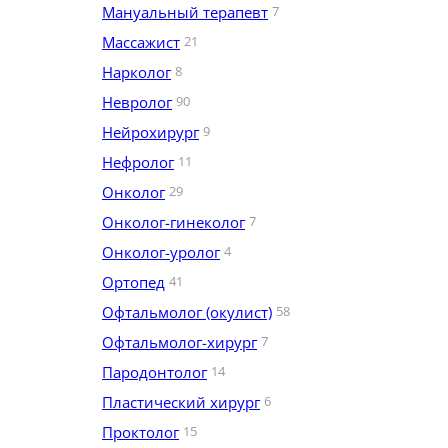
Мануальный терапевт
7
Массажист
21
Нарколог
8
Невролог
90
Нейрохирург
9
Нефролог
11
Онколог
29
Онколог-гинеколог
7
Онколог-уролог
4
Ортопед
41
Офтальмолог (окулист)
58
Офтальмолог-хирург
7
Пародонтолог
14
Пластический хирург
6
Проктолог
15