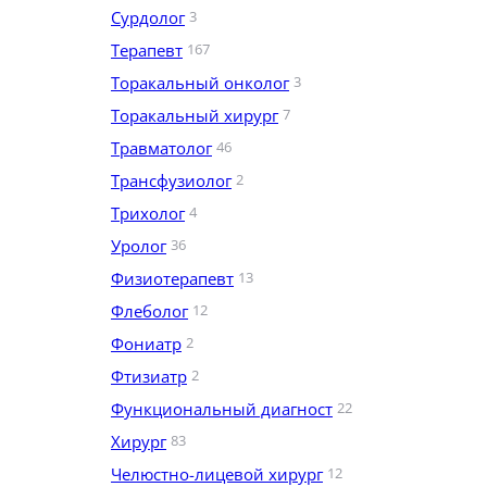
Сурдолог
3
Терапевт
167
Торакальный онколог
3
Торакальный хирург
7
Травматолог
46
Трансфузиолог
2
Трихолог
4
Уролог
36
Физиотерапевт
13
Флеболог
12
Фониатр
2
Фтизиатр
2
Функциональный диагност
22
Хирург
83
Челюстно-лицевой хирург
12