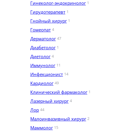
Гинеколог-эндокринолог
1
Гирудотерапевт
1
Гнойный хирург
1
Гомеопат
4
Дерматолог
47
Диабетолог
1
Диетолог
4
Иммунолог
11
Инфекционист
14
Кардиолог
49
Клинический фармаколог
1
Лазерный хирург
4
Лор
44
Малоинвазивный хирург
2
Маммолог
15