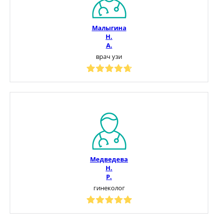
Малыгина
Н.
А.
врач узи
Медведева
Н.
Р.
гинеколог