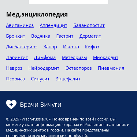
Мед.энциклопедия
Авитаминоз
Аппендицит
Баланопостит
Бронхит
Водянка
Гастрит
Дерматит
Дисбактериоз
Запор
Изжога
Кифоз
Ларингит
Лимфома
Метеоризм
Миокардит
Невроз
Нейродермит
Остеопороз
Пневмония
Псориаз
Синусит
Энцефалит
Врачи Вичуги
© 2026 «vrach-russia.ru». Поиск врачей по всей России. Вы
можете узнать информацию о врачах из большинства клиник и
медицинских центров России. На сайте представлены
специалисты всех медицинских профилей.