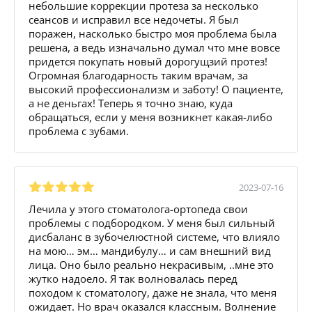
небольшие коррекции протеза за несколько
сеансов и исправил все недочеты. Я был
поражен, насколько быстро моя проблема была
решена, а ведь изначально думал что мне вовсе
придется покупать новый дорогущзий протез!
Огромная благодарность таким врачам, за
высокий профессионализм и заботу! О пациенте,
а не деньгах! Теперь я точно знаю, куда
обращаться, если у меня возникнет какая-либо
проблема с зубами.
2023-07-16
Лечила у этого стоматолога-ортопеда свои
проблемы с подбородком. У меня был сильный
дисбаланс в зубочелюстной системе, что влияло
на мою… эм… мандибулу… и сам внешний вид
лица. Оно было реально некрасивым, ..мне это
жутко надоело. Я так волновалась перед
походом к стоматологу, даже не знала, что меня
ожидает. Но врач оказался классным. Волнение