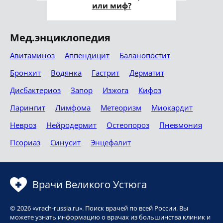
или миф?
Мед.энциклопедия
Авитаминоз
Аппендицит
Баланопостит
Бронхит
Водянка
Гастрит
Дерматит
Дисбактериоз
Запор
Изжога
Кифоз
Ларингит
Лимфома
Метеоризм
Миокардит
Невроз
Нейродермит
Остеопороз
Пневмония
Псориаз
Синусит
Энцефалит
Врачи Великого Устюга
© 2026 «vrach-russia.ru». Поиск врачей по всей России. Вы
можете узнать информацию о врачах из большинства клиник и