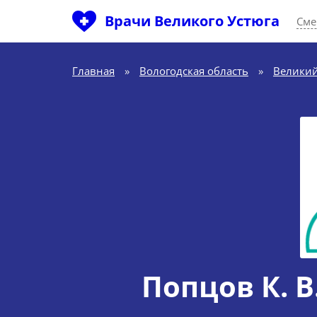
Врачи Великого Устюга
Сме
Главная
»
Вологодская область
»
Великий
Попцов К. В