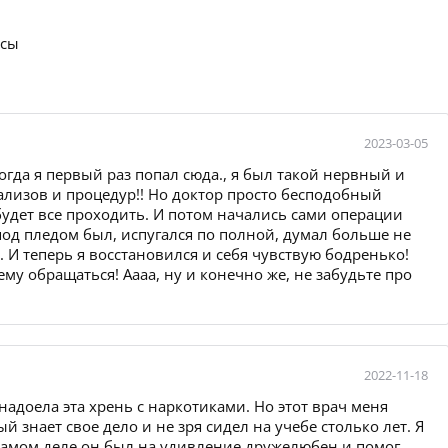
осы
2023-03-05
огда я первый раз попал сюда., я был такой нервный и
нализов и процедур!! Но доктор просто бесподобный
будет все проходить. И потом начались сами операции
 под пледом был, испугался по полной, думал больше не
.. И теперь я восстановился и себя чувствую бодренько!
ему обращаться! Аааа, ну и конечно же, не забудьте про
2022-11-18
 надоела эта хрень с наркотиками. Но этот врач меня
й знает свое дело и не зря сидел на учебе столько лет. Я
а самом деле он был на удивление дружелюбен и помог