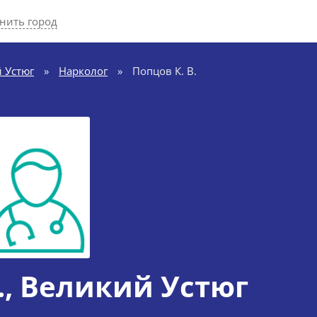
нить город
 Устюг
»
Нарколог
»
Попцов К. В.
.
, Великий Устюг