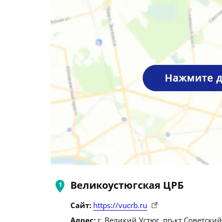
Великоустюгская ЦРБ
Сайт:
https://vucrb.ru
Адрес:
г. Великий Устюг, пр-кт Советский,