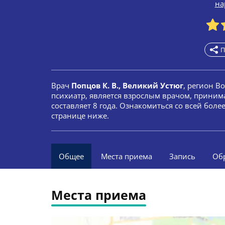
на
П
Врач
Попцов К. В., Великий Устюг
, регион В
психиатр, является взрослым врачом, принима
составляет 8 года. Ознакомиться со всей бол
странице ниже.
Общее
Места приема
Запись
Об
Места приема