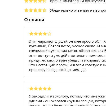
Врач внимателен и пунктуален
Убедительно отвечает на вопр
Отзывы
Этот нарколог слушай он мне просто БОГ! К
пугливый, боялся всего, чесное слово. И а
специалист. успокоил меня, объяснил, как 
эти - вот тут я уже действительно немного
приду, но как-то врач убедил а я справился
Это настоящий профи, и я всем советую к н
проверку перед посещением, да!
Я заходил к наркологу, потому что мне уже
удивил - он оказался крутым спецом, которы
думал, что он будет ко мне занудой, но н