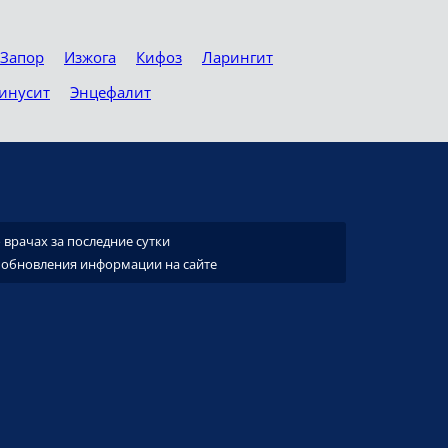
Запор
Изжога
Кифоз
Ларингит
инусит
Энцефалит
врачах за последние сутки
 обновления информации на сайте