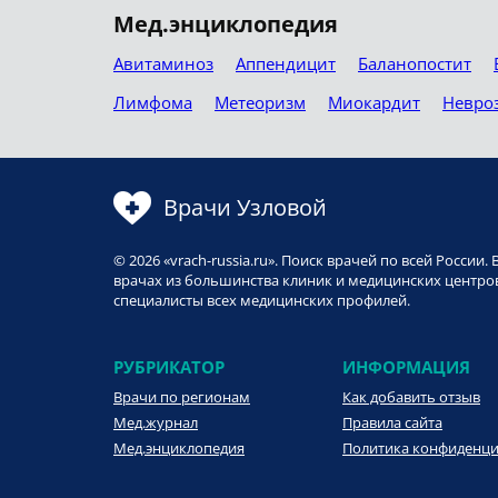
Мед.энциклопедия
Авитаминоз
Аппендицит
Баланопостит
Лимфома
Метеоризм
Миокардит
Невро
Врачи Узловой
© 2026 «vrach-russia.ru». Поиск врачей по всей Росси
врачах из большинства клиник и медицинских центров
специалисты всех медицинских профилей.
РУБРИКАТОР
ИНФОРМАЦИЯ
Врачи по регионам
Как добавить отзыв
Мед.журнал
Правила сайта
Мед.энциклопедия
Политика конфиденц