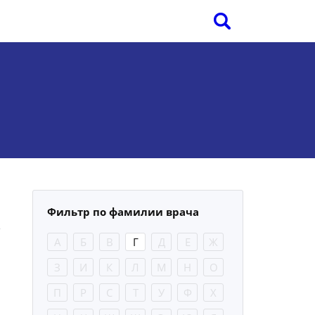
Фильтр по фамилии врача
А
Б
В
Г
Д
Е
Ж
З
И
К
Л
М
Н
О
П
Р
С
Т
У
Ф
Х