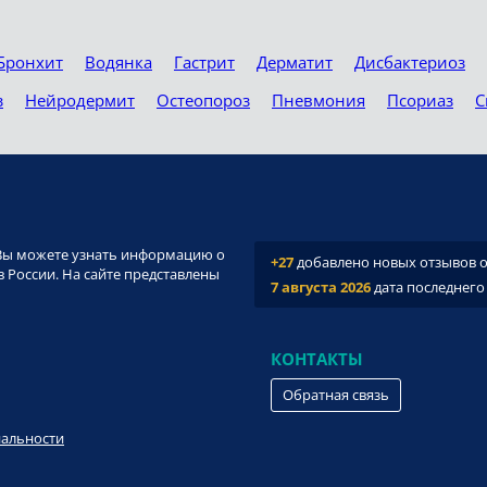
Бронхит
Водянка
Гастрит
Дерматит
Дисбактериоз
з
Нейродермит
Остеопороз
Пневмония
Псориаз
С
и. Вы можете узнать информацию о
+27
добавлено новых отзывов о 
 России. На сайте представлены
7 августа 2026
дата последнего
КОНТАКТЫ
Обратная связь
иальности