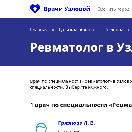
Врачи Узловой
Сменить город
Главная
»
Тульская область
»
Узловая
»
Ревматолог в У
Врач по специальности «ревматолог» в Узловой
специальности. Выберите нужного.
1 врач по специальности «Ревм
Грязнова Л. В.
ревматолог