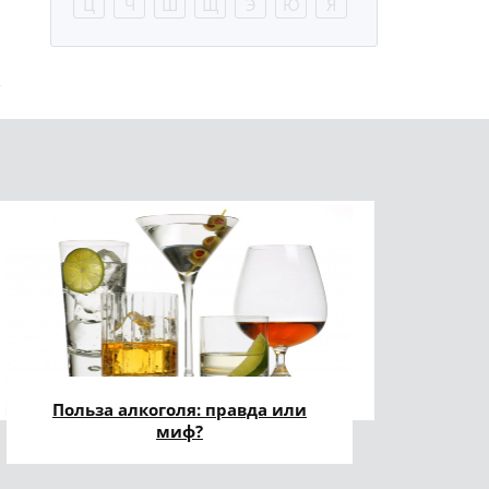
Ц
Ч
Ш
Щ
Э
Ю
Я
Польза алкоголя: правда или
миф?