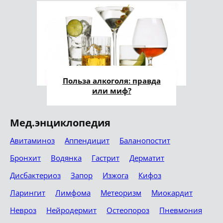
Польза алкоголя: правда
или миф?
Мед.энциклопедия
Авитаминоз
Аппендицит
Баланопостит
Бронхит
Водянка
Гастрит
Дерматит
Дисбактериоз
Запор
Изжога
Кифоз
Ларингит
Лимфома
Метеоризм
Миокардит
Невроз
Нейродермит
Остеопороз
Пневмония