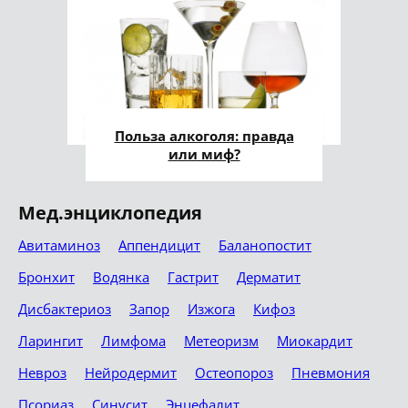
Польза алкоголя: правда
или миф?
Мед.энциклопедия
Авитаминоз
Аппендицит
Баланопостит
Бронхит
Водянка
Гастрит
Дерматит
Дисбактериоз
Запор
Изжога
Кифоз
Ларингит
Лимфома
Метеоризм
Миокардит
Невроз
Нейродермит
Остеопороз
Пневмония
Псориаз
Синусит
Энцефалит