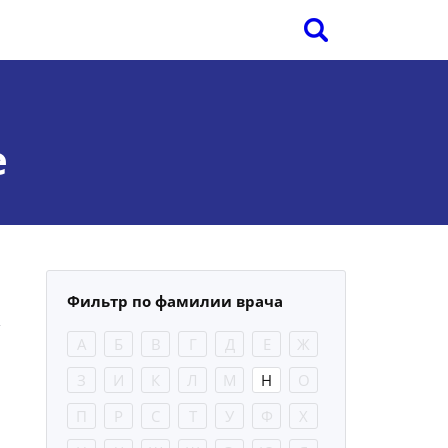
е
Фильтр по фамилии врача
А
Б
В
Г
Д
Е
Ж
З
И
К
Л
М
Н
О
П
Р
С
Т
У
Ф
Х