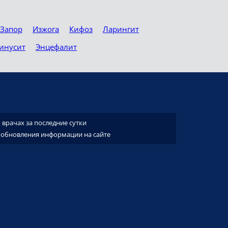
Запор
Изжога
Кифоз
Ларингит
инусит
Энцефалит
врачах за последние сутки
 обновления информации на сайте