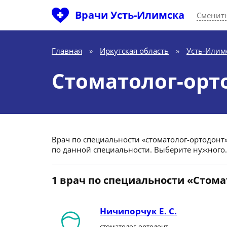
Врачи Усть-Илимска
Сменить
Главная
»
Иркутская область
»
Усть-Илим
Стоматолог-орт
Врач по специальности «стоматолог-ортодонт» 
по данной специальности. Выберите нужного.
1 врач по специальности «Стома
Ничипорчук Е. С.
стоматолог-ортодонт