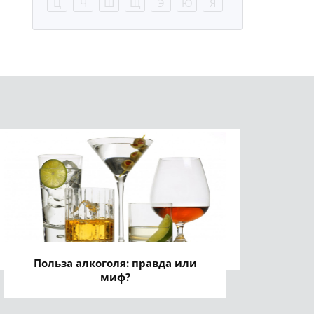
Ц
Ч
Ш
Щ
Э
Ю
Я
Польза алкоголя: правда или
миф?