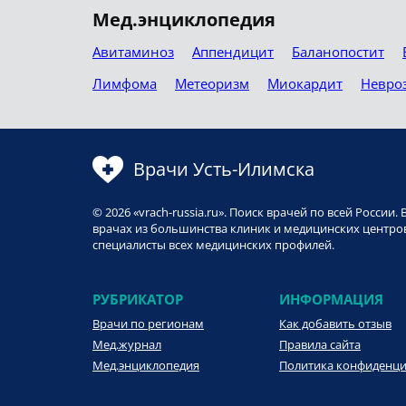
Мед.энциклопедия
Авитаминоз
Аппендицит
Баланопостит
Лимфома
Метеоризм
Миокардит
Невро
Врачи Усть-Илимска
© 2026 «vrach-russia.ru». Поиск врачей по всей Росси
врачах из большинства клиник и медицинских центров
специалисты всех медицинских профилей.
РУБРИКАТОР
ИНФОРМАЦИЯ
Врачи по регионам
Как добавить отзыв
Мед.журнал
Правила сайта
Мед.энциклопедия
Политика конфиденц