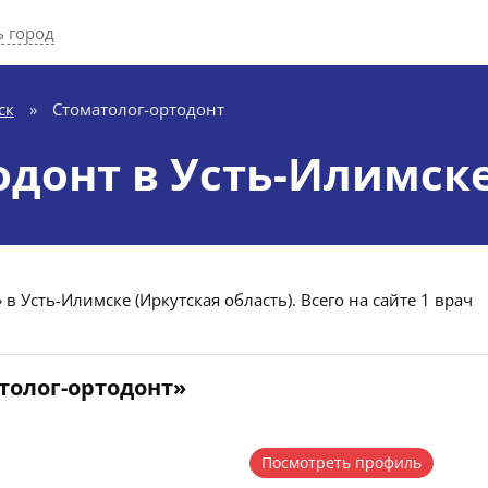
 город
ск
»
Стоматолог-ортодонт
одонт в Усть-Илимск
в Усть-Илимске (Иркутская область). Всего на сайте 1 врач
толог-ортодонт»
Посмотреть профиль