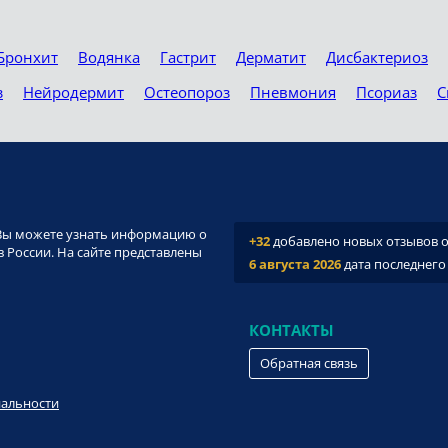
Бронхит
Водянка
Гастрит
Дерматит
Дисбактериоз
з
Нейродермит
Остеопороз
Пневмония
Псориаз
С
и. Вы можете узнать информацию о
+32
добавлено новых отзывов о 
 России. На сайте представлены
6 августа 2026
дата последнего
КОНТАКТЫ
Обратная связь
иальности