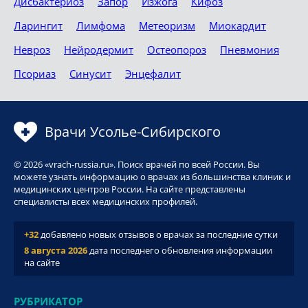
Дисбактериоз
Запор
Изжога
Кифоз
Ларингит
Лимфома
Метеоризм
Миокардит
Невроз
Нейродермит
Остеопороз
Пневмония
Псориаз
Синусит
Энцефалит
Врачи Усолье-Сибирского
© 2026 «vrach-russia.ru». Поиск врачей по всей России. Вы
можете узнать информацию о врачах из большинства клиник и
медицинских центров России. На сайте представлены
специалисты всех медицинских профилей.
+32
добавлено новых отзывов о врачах за последние сутки
8 августа 2026
дата последнего обновления информации
на сайте
РУБРИКАТОР