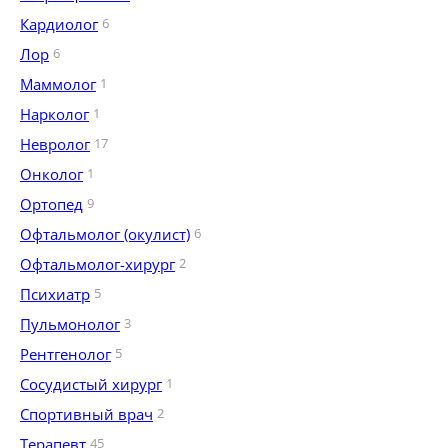
Кардиолог
6
Лор
6
Маммолог
1
Нарколог
1
Невролог
17
Онколог
1
Ортопед
9
Офтальмолог (окулист)
6
Офтальмолог-хирург
2
Психиатр
5
Пульмонолог
3
Рентгенолог
5
Сосудистый хирург
1
Спортивный врач
2
Терапевт
45