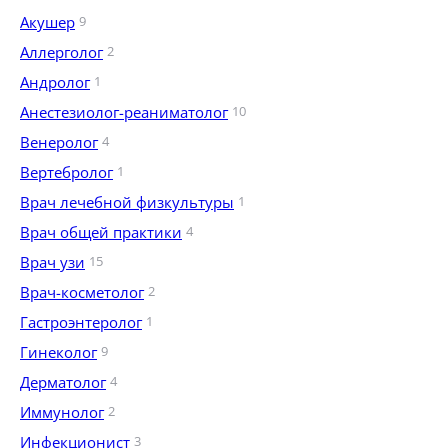
Акушер
9
Аллерголог
2
Андролог
1
Анестезиолог-реаниматолог
10
Венеролог
4
Вертебролог
1
Врач лечебной физкультуры
1
Врач общей практики
4
Врач узи
15
Врач-косметолог
2
Гастроэнтеролог
1
Гинеколог
9
Дерматолог
4
Иммунолог
2
Инфекционист
3